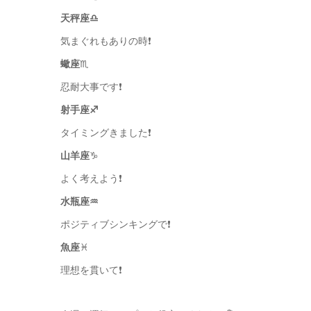
天秤座♎️
気まぐれもありの時❗️
蠍座
♏️
忍耐大事です❗️
射手座♐️
タイミングきました❗️
山羊座
♑️
よく考えよう❗️
水瓶座♒️
ポジティブシンキングで❗️
魚座
♓️
理想を貫いて❗️