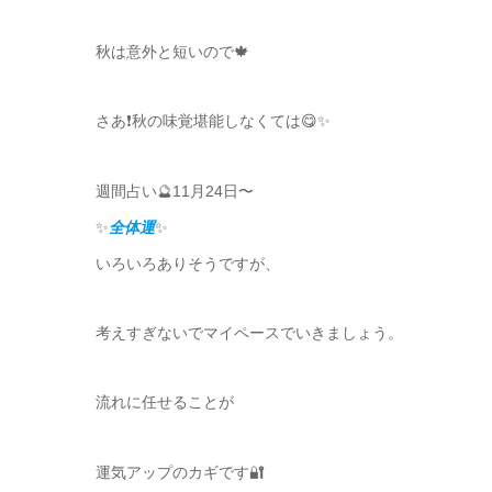
秋は意外と短いので🍁
さあ❗️秋の味覚堪能しなくては😋✨
週間占い🔮11月24日〜
✨
全体運
✨
いろいろありそうですが、
考えすぎないでマイペースでいきましょう。
流れに任せることが
運気アップのカギです🔐