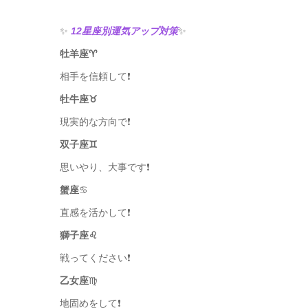
✨
12星座別運気アップ対策
✨
牡羊座♈️
相手を信頼して❗️
牡牛座♉️
現実的な方向で❗️
双子座♊️
思いやり、大事です❗️
蟹座
♋️
直感を活かして❗️
獅子座♌️
戦ってください❗️
乙女座
♍️
地固めをして❗️