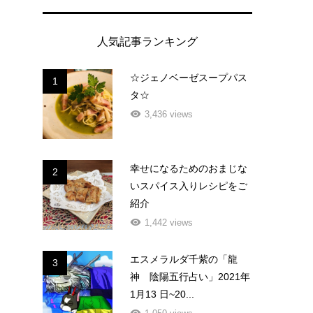
人気記事ランキング
☆ジェノベーゼスープパス
1
タ☆
3,436 views
幸せになるためのおまじな
2
いスパイス入りレシピをご
紹介
1,442 views
エスメラルダ千紫の「龍
3
神 陰陽五行占い」2021年
1月13 日~20...