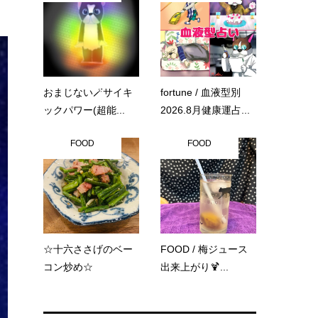
おまじない🪄サイキ
fortune / 血液型別
ックパワー(超能...
2026.8月健康運占...
FOOD
FOOD
☆十六ささげのベー
FOOD / 梅ジュース
コン炒め☆
出来上がり🍹...