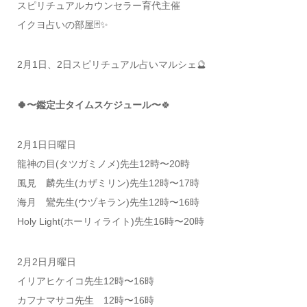
スピリチュアルカウンセラー育代主催
イクヨ占いの部屋🃏✨
2月1日、2日スピリチュアル占いマルシェ🔮
🍀〜鑑定士タイムスケジュール〜
🍀
2月1日日曜日
龍神の目(タツガミノメ)先生12時〜20時
風見 麟先生(カザミリン)先生12時〜17時
海月 鸞先生(ウヅキラン)先生12時〜16時
Holy Light(ホーリィライト)先生16時〜20時
2月2日月曜日
イリアヒケイコ先生12時〜16時
カフナマサコ先生 12時〜16時