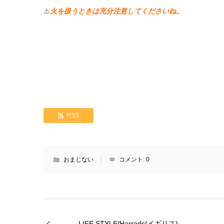
⚠️
火を扱うときは充分注意してくださいね。
RSS
おまじない
コメント:
0
LIFE STYLE/Harrods(イギリス)