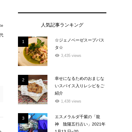
人気記事ランキング
te
代
☆ジェノベーゼスープパス
1
タ☆
3,435 views
幸せになるためのおまじな
2
いスパイス入りレシピをご
紹介
1,438 views
エスメラルダ千紫の「龍
3
神 陰陽五行占い」2021年
1月13 日~20...