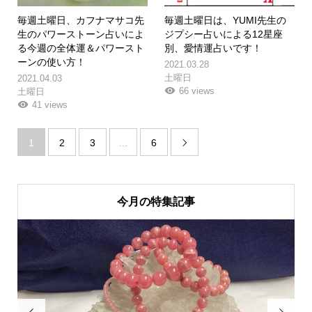
毎週土曜日、カフナマサコ先
毎週土曜日は、YUMI先生の
生のパワーストーン占いによ
ジプシー占いによる12星座
る今週の全体運＆パワースト
別、愛情運占いです！
ーンの使い方！
2021.03.28
土曜日
2021.04.03
66 views
土曜日
41 views
1
2
3
…
6

今月の特集記事