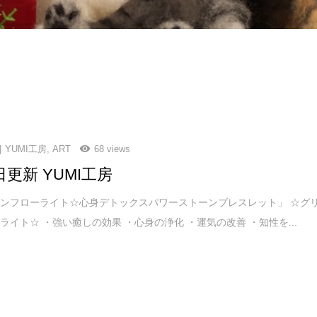
YUMI工房
,
ART
68 views
日更新 YUMI工房
ンフローライト☆心身デトックスパワーストーンブレスレット」 ☆グ
ライト☆ ・強い癒しの効果 ・心身の浄化 ・運気の改善 ・知性を...