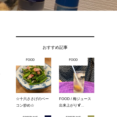
おすすめ記事
FOOD
FOOD
リ
☆十六ささげのベー
FOOD / 梅ジュース
コン炒め☆
出来上がり🍹...