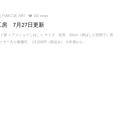
YUMI工房
,
ART
102 views
I工房 7月27日更新
ト製 ☆アメショーこねこ☆ サイズ 全長 30cm（伸ばした状態で）
ワイヤー入り稼働可。 13,200円（税込み） ※作者から...