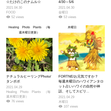
☆たけのこのナムル☆
4/30～5/6
2021.04.30
2021.04.30
FOOD
金曜日
52 views
53 views
Healing Photo Plants （毎
木曜日
週木曜日更新）
ナチュラルヒーリングPhoto/
FORTNE/お元気ですか？
タンポポ
毎週木曜日のハワイアンタロ
ット占いハワイの自然や神
2021.04.29
話、そしてスピリ...
Healing Photo Plants （毎
週木曜日更新）
2021.04.29
76 views
木曜日
107 views