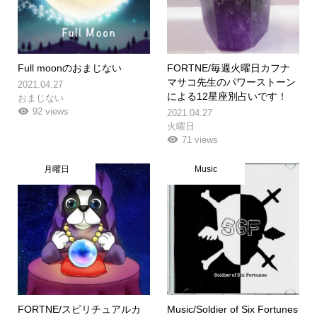
Full moonのおまじない
FORTNE/毎週火曜日カフナ
マサコ先生のパワーストーン
2021.04.27
による12星座別占いです！
おまじない
92 views
2021.04.27
火曜日
71 views
月曜日
Music
FORTNE/スピリチュアルカ
Music/Soldier of Six Fortunes