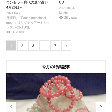
ウンセラー育代の週間占い！
CD
4月26日～
2021.04.26
Music
2021.04.26
26 views
月曜日
,
「Four-dimensional
moon」オリジナルアートショ
ップ
,
FORTUNE
56 views
1
2
3
…
7

今月の特集記事

