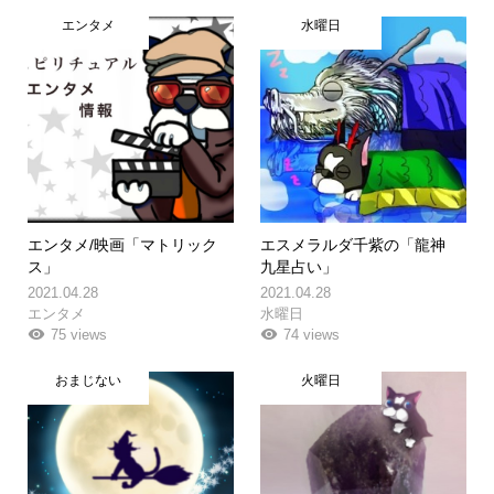
エンタメ
水曜日
エンタメ/映画「マトリック
エスメラルダ千紫の「龍神
ス」
九星占い」
2021.04.28
2021.04.28
エンタメ
水曜日
75 views
74 views
おまじない
火曜日