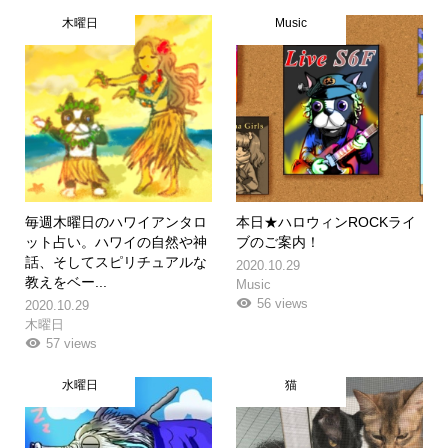
木曜日
Music
毎週木曜日のハワイアンタロ
本日★ハロウィンROCKライ
ット占い。ハワイの自然や神
ブのご案内！
話、そしてスピリチュアルな
2020.10.29
教えをベー...
Music
56 views
2020.10.29
木曜日
57 views
水曜日
猫