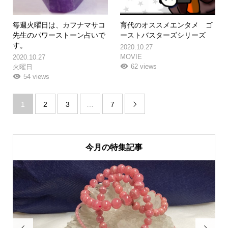
毎週火曜日は、カフナマサコ
育代のオススメエンタメ ゴ
先生のパワーストーン占いで
ーストバスターズシリーズ
す。
2020.10.27
MOVIE
2020.10.27
62 views
火曜日
54 views
1
2
3
…
7

今月の特集記事