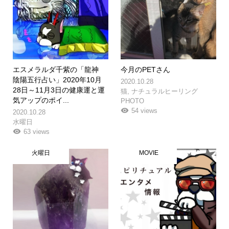
エスメラルダ千紫の「龍神
今月のPETさん
陰陽五行占い」2020年10月
2020.10.28
28日～11月3日の健康運と運
猫
,
ナチュラルヒーリング
気アップのポイ...
PHOTO
54 views
2020.10.28
水曜日
63 views
火曜日
MOVIE