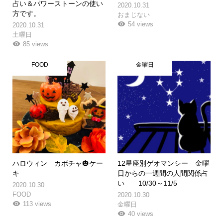
占い＆パワーストーンの使い
2020.10.31
方です。
おまじない
54 views
2020.10.31
土曜日
85 views
FOOD
金曜日
ハロウィン カボチャ🎃ケー
12星座別ゲオマンシー 金曜
キ
日からの一週間の人間関係占
い 10/30～11/5
2020.10.30
FOOD
2020.10.30
113 views
金曜日
40 views