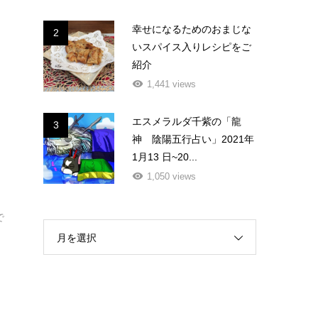
幸せになるためのおまじな
2
いスパイス入りレシピをご
紹介
1,441 views
エスメラルダ千紫の「龍
3
神 陰陽五行占い」2021年
1月13 日~20...
1,050 views
で
月を選択