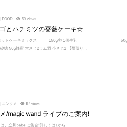
FOOD
59 views
ゴとハチミツの薔薇ケーキ☆
 ホットケーキミックス 150g卵 1個牛乳 50
g砂糖 50g蜂蜜 大さじ2ラム酒 小さじ1 【薔薇り...
エンタメ
97 views
/magic wand ライブのご案内❗️
は、立川babelに集合❗️詳しくは↓から