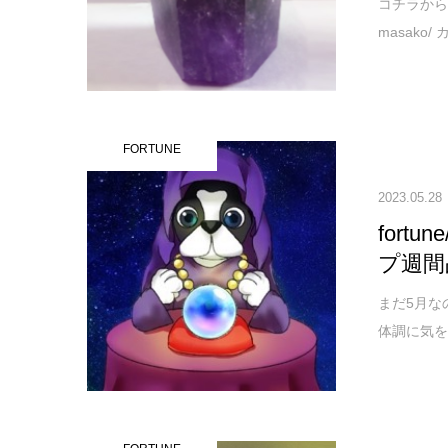
コチラから↓ご
masako
FORTUNE
2023.05.28
for
プ週間
まだ5月な
体調に気を