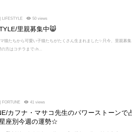
LIFESTYLE
50 views
 STYLE/里親募集中😸
ママ猫たちから可愛い子猫たちがたくさん生まれました✨只今、里親募集
望の方はコチラまで↓h...
FORTUNE
41 views
TNE/カフナ・マサコ先生のパワーストーンで
星座別今週の運勢☆