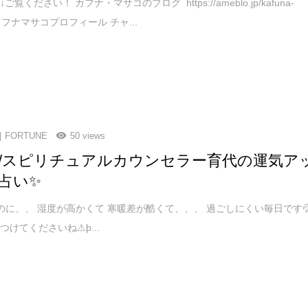
覧ください！ カフナ・マサコのブログ https://ameblo.jp/kafuna-
/ カフナマサコプロフィール チャ...
FORTUNE
50 views
tune/スピリチュアルカウンセラー育代の運気ア
占い✨
のに、、 湿度が高かくて 寒暖差が酷くて、、、 過ごしにくい毎日です
つけてくださいね⚠þ...