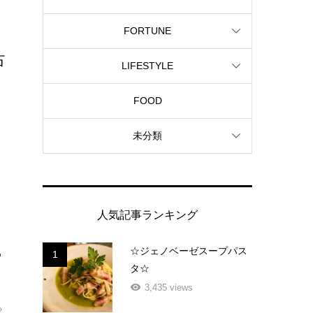
FORTUNE
占
LIFESTYLE
FOOD
未分類
人気記事ランキング
☆ジェノベーゼスープパス
1
空
タ☆
3,435 views
ろ