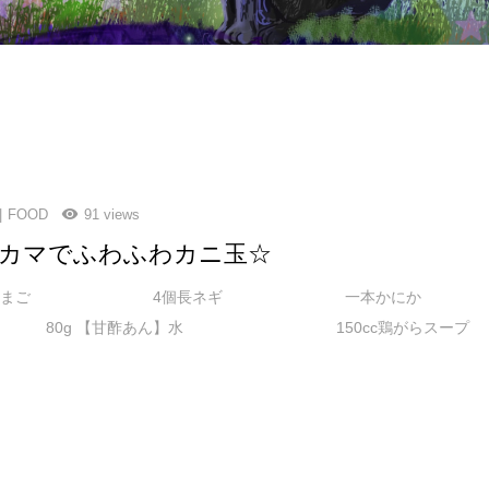
FOOD
91 views
カマでふわふわカニ玉☆
料】たまご 4個長ネギ 一本かにか
0g 【甘酢あん】水 150cc鶏がらスープ