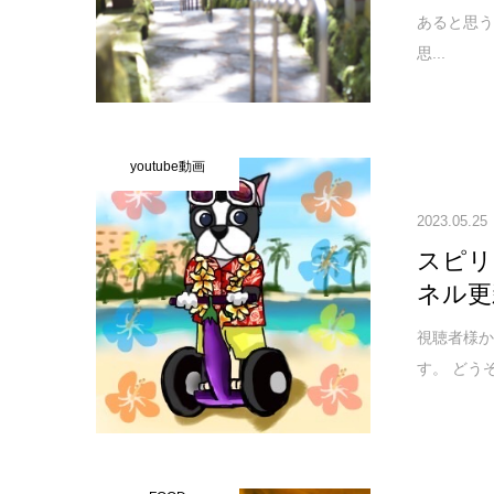
あると思
思...
youtube動画
2023.05.25
スピリ
ネル更
視聴者様か
す。 どう