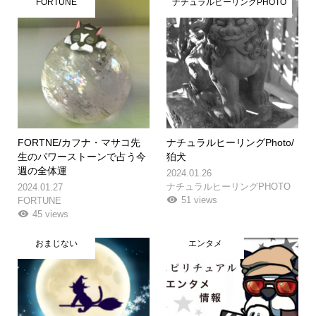
FORTUNE
ナチュラルヒーリングPHOTO
FORTNE/カフナ・マサコ先
ナチュラルヒーリングPhoto/
生のパワーストーンで占う今
狛犬
週の全体運
2024.01.26
ナチュラルヒーリングPHOTO
2024.01.27
51 views
FORTUNE
45 views
おまじない
エンタメ