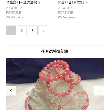
２星座別今週の運勢☆
間占い🔮1月22日〜
2024.01.22
2024.01.21
FORTUNE
FORTUNE
45 views
59 views
1
2
3

今月の特集記事

