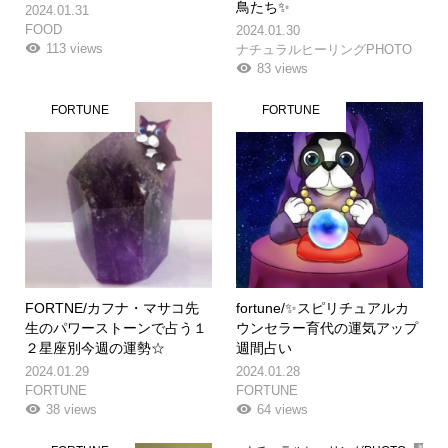
鳥たち✨
2024.01.31
FOOD
2024.01.30
113 views
ナチュラルヒーリングPHOTO
83 views
FORTUNE
FORTUNE
FORTNE/カフナ・マサコ先
fortune/✨スピリチュアルカ
生のパワーストーンで占う１
ウンセラー育代の運気アップ
２星座別今週の運勢☆
週間占い
2024.01.29
2024.01.28
FORTUNE
FORTUNE
38 views
64 views