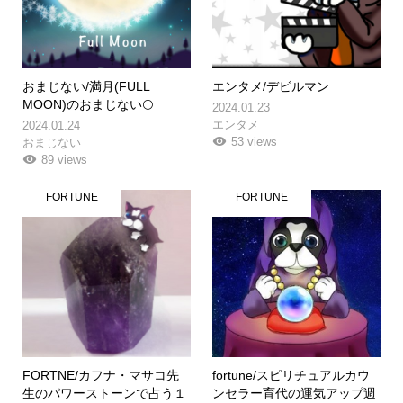
おまじない/満月(FULL
エンタメ/デビルマン
MOON)のおまじない🌕
2024.01.23
エンタメ
2024.01.24
53 views
おまじない
89 views
FORTUNE
FORTUNE
FORTNE/カフナ・マサコ先
fortune/スピリチュアルカウ
生のパワーストーンで占う１
ンセラー育代の運気アップ週