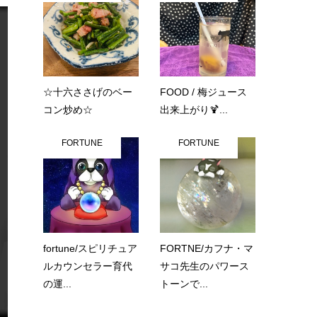
☆十六ささげのベー
FOOD / 梅ジュース
コン炒め☆
出来上がり🍹...
FORTUNE
FORTUNE
fortune/スピリチュア
FORTNE/カフナ・マ
ルカウンセラー育代
サコ先生のパワース
の運...
トーンで...