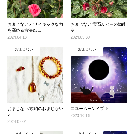
おまじない🪄/サイキックな力
おまじない/宝石ルビーの効能
を高める方法&#...
🌹
2024.04.18
2024.05.30
おまじない
おまじない
おまじない/琥珀のおまじない
ニユームーンイブ☽
🪄
2020.10.16
2024.07.04
おまじない
おまじない