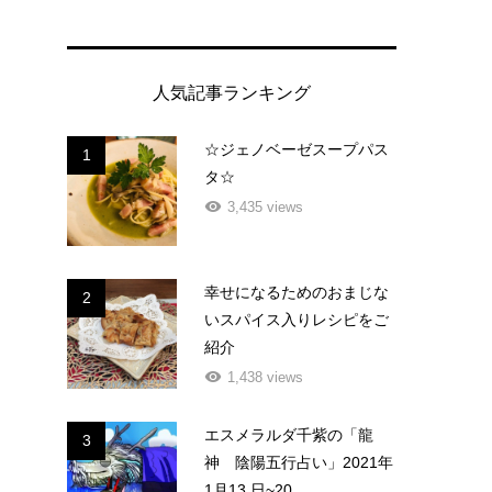
人気記事ランキング
☆ジェノベーゼスープパス
1
タ☆
3,435 views
幸せになるためのおまじな
2
いスパイス入りレシピをご
紹介
1,438 views
エスメラルダ千紫の「龍
3
神 陰陽五行占い」2021年
1月13 日~20...