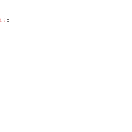
ます
❣️