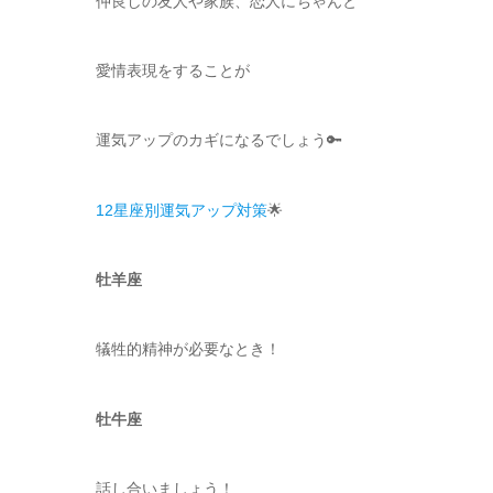
仲良しの友人や家族、恋人にちゃんと
愛情表現をすることが
運気アップのカギになるでしょう🔑
12星座別運気アップ対策
🌟
牡羊座
犠牲的精神が必要なとき！
牡牛座
話し合いましょう！