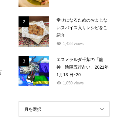
幸せになるためのおまじな
2
いスパイス入りレシピをご
紹介
1,438 views
エスメラルダ千紫の「龍
3
神 陰陽五行占い」2021年
占
1月13 日~20...
1,050 views
月を選択