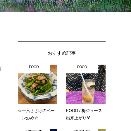
おすすめ記事
占
FOOD
FOOD
☆十六ささげのベー
FOOD / 梅ジュース
コン炒め☆
出来上がり🍹...