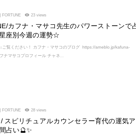
FORTUNE
23 views
TNE/カフナ・マサコ先生のパワーストーンで
星座別今週の運勢☆
覧ください！ カフナ・マサコのブログ https://ameblo.jp/kafuna-
 カフナマサコプロフィール チャネ...
FORTUNE
28 views
tune / スピリチュアルカウンセラー育代の運気ア
間占い🔮✨