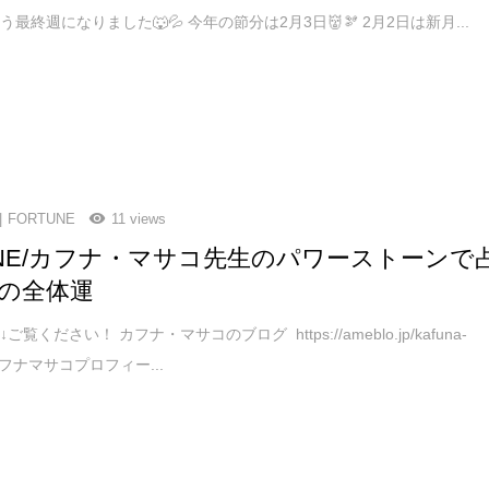
最終週になりました🐺💦 今年の節分は2月3日👹🫘 2月2日は新月...
FORTUNE
11 views
TNE/カフナ・マサコ先生のパワーストーンで
の全体運
覧ください！ カフナ・マサコのブログ https://ameblo.jp/kafuna-
 カフナマサコプロフィー...