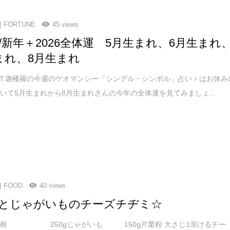
FORTUNE
45 views
une/新年＋2026全体運 5月生まれ、6月生まれ
まれ、8月生まれ
.T.迦楼羅の今週のゲオマンシー「シングル・シンボル」占い＞はお休み
いて5月生まれから8月生まれさんの今年の全体運を見てみましょ...
FOOD
40 views
とじゃがいものチーズチヂミ☆
蓮根 250gじゃがいも 150g片栗粉 大さじ1溶けるチー