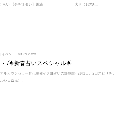
gくらい 【チヂミタレ】醤油 大さじ1砂糖...
イベント
39 views
ト /🌟新春占いスペシャル🌟
アルカウンセラー育代主催イクヨ占いの部屋🃏✨ 2月1日、2日スピリチ
ェ🔮 &#...