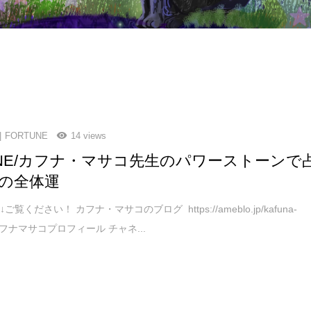
FORTUNE
14 views
TNE/カフナ・マサコ先生のパワーストーンで
の全体運
覧ください！ カフナ・マサコのブログ https://ameblo.jp/kafuna-
 カフナマサコプロフィール チャネ...