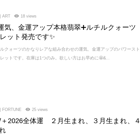
ART
18 views
 / 運気、金運アップ本格翡翠➕ルチルクォーツ
レット発売です✨
チルクォーツのかなりレアな組み合わせの運気、金運アップのパワース
レットです。在庫は1つのみ。欲しい方はお早めに🤩&...
FORTUNE
25 views
une/＋2026全体運 ２月生まれ、３月生まれ、
れ