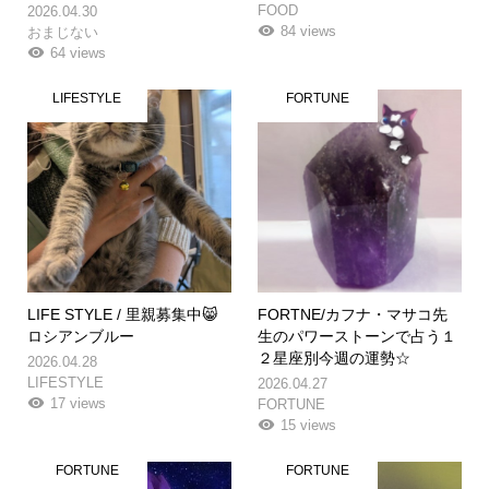
FOOD
2026.04.30
84 views
おまじない
64 views
LIFESTYLE
FORTUNE
LIFE STYLE / 里親募集中😸
FORTNE/カフナ・マサコ先
ロシアンブルー
生のパワーストーンで占う１
２星座別今週の運勢☆
2026.04.28
LIFESTYLE
2026.04.27
17 views
FORTUNE
15 views
FORTUNE
FORTUNE