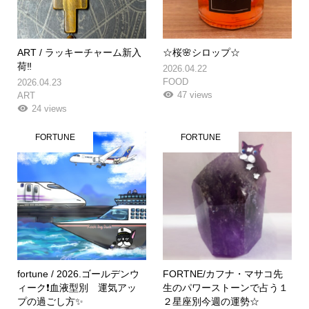
ART / ラッキーチャーム新入
☆桜🌸シロップ☆
荷‼️
2026.04.22
FOOD
2026.04.23
47 views
ART
24 views
FORTUNE
FORTUNE
fortune / 2026.ゴールデンウ
FORTNE/カフナ・マサコ先
ィーク❗️血液型別 運気アッ
生のパワーストーンで占う１
プの過ごし方✨
２星座別今週の運勢☆