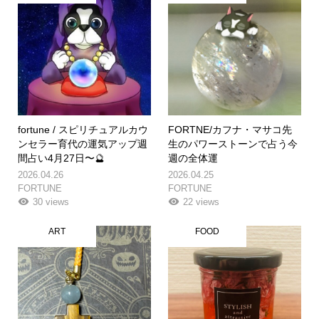
fortune / スピリチュアルカウ
FORTNE/カフナ・マサコ先
ンセラー育代の運気アップ週
生のパワーストーンで占う今
間占い4月27日〜🔮
週の全体運
2026.04.26
2026.04.25
FORTUNE
FORTUNE
30 views
22 views
ART
FOOD