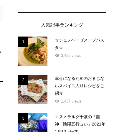
人気記事ランキング
☆ジェノベーゼスープパス
1
タ☆
3,435 views
幸せになるためのおまじな
2
いスパイス入りレシピをご
紹介
1,437 views
エスメラルダ千紫の「龍
3
神 陰陽五行占い」2021年
1月13 日~20...