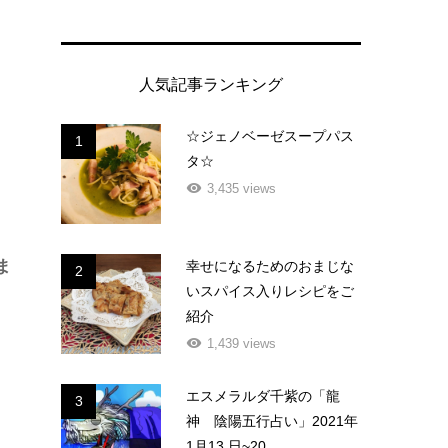
人気記事ランキング
☆ジェノベーゼスープパス
1
タ☆
3,435 views
ま
幸せになるためのおまじな
2
いスパイス入りレシピをご
紹介
1,439 views
エスメラルダ千紫の「龍
3
神 陰陽五行占い」2021年
1月13 日~20...