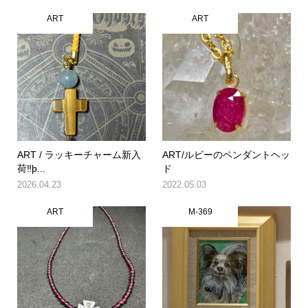
ART
ART
ART / ラッキーチャーム新入
ART/ルビーのペンダントヘッ
荷‼þ...
ド
2026.04.23
2022.05.03
ART
M-369