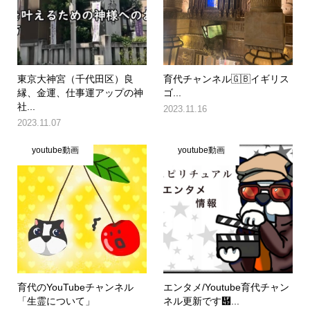
東京大神宮（千代田区）良
育代チャンネル🇬🇧イギリス
縁、金運、仕事運アップの神
ゴ...
社...
2023.11.16
2023.11.07
youtube動画
youtube動画
育代のYouTubeチャンネル
エンタメ/Youtube育代チャン
「生霊について」
ネル更新です὇...