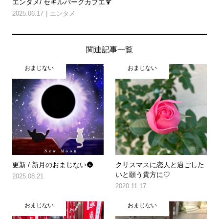
エンタメ/ セキルバーグカフエ🍹
2025.06.17
エンタメ
関連記事一覧
おまじない
おまじない
更新 / 新月のおまじない🌚
クリスマスに恋人と過ごした
いと願う貴方に♡
2025.08.21
2020.11.17
おまじない
おまじない