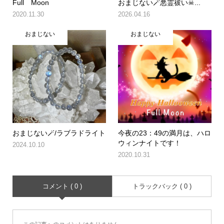
Full Moon
おまじない🪄悪霊祓い☠...
2020.11.30
2026.04.16
おまじない
おまじない
おまじない🪄/ラブラドライト
今夜の23：49の満月は、ハロ
ウィンナイトです！
2024.10.10
2020.10.31
コメント ( 0 )
トラックバック ( 0 )