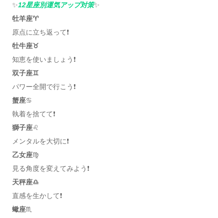
✨
12星座別運気アップ対策
✨
牡羊座♈️
原点に立ち返って❗️
牡牛座♉️
知恵を使いましょう❗️
双子座♊️
パワー全開で行こう❗️
蟹座
♋️
執着を捨てて❗️
獅子座
♌️
メンタルを大切に❗️
乙女座
♍️
見る角度を変えてみよう❗️
天秤座♎️
直感を生かして❗️
蠍座
♏️