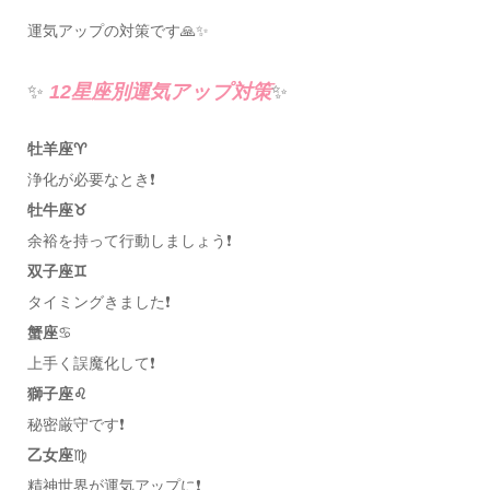
運気アップの対策です🙏✨
✨
12星座別運気アップ対策
✨
牡羊座♈️
浄化が必要なとき❗️
牡牛座♉️
余裕を持って行動しましょう❗️
双子座♊️
タイミングきました❗️
蟹座
♋️
上手く誤魔化して❗️
獅子座♌️
秘密厳守です❗️
乙女座
♍️
精神世界が運気アップに❗️