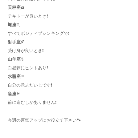
天秤座♎️
テキトーが良いとき❗️
蠍座
♏️
すべてポジティブシンキングで❗️
射手座♐️
受け身が良いとき❗️
山羊座
♑️
白昼夢にヒントあり❗️
水瓶座
♒️
自分の意志だいじです❗️
魚座
♓️
前に進むしかありません❗️
今週の運気アップにお役立て下さい🐾