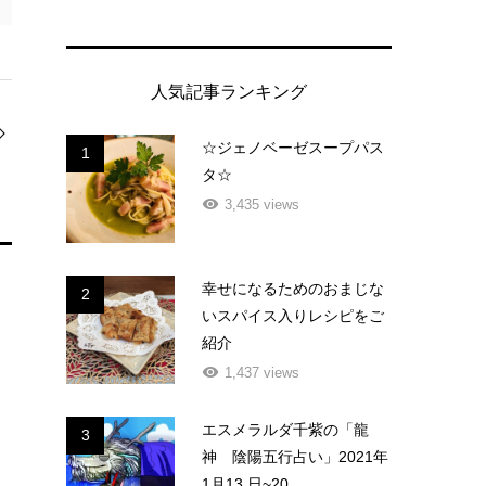
人気記事ランキング
☆ジェノベーゼスープパス
1
タ☆
3,435 views
幸せになるためのおまじな
2
いスパイス入りレシピをご
紹介
1,437 views
エスメラルダ千紫の「龍
3
神 陰陽五行占い」2021年
1月13 日~20...