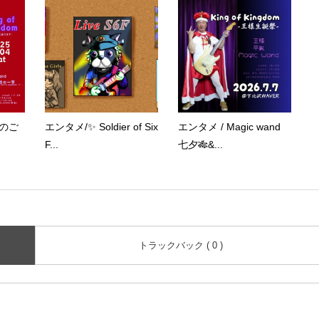
VEのご
エンタメ/✨ Soldier of Six
エンタメ / Magic wand
F...
七夕🎋&...
トラックバック ( 0 )