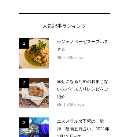
人気記事ランキング
☆ジェノベーゼスープパス
1
タ☆
3,435 views
幸せになるためのおまじな
2
いスパイス入りレシピをご
紹介
1,438 views
エスメラルダ千紫の「龍
3
神 陰陽五行占い」2021年
1月13 日~20...