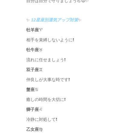
自分は自分で守りましょう💪😄✨
✨
12星座別運気アップ対策
✨
牡羊座
♈️
相手を束縛しないように❗️
牡牛座
♉️
流れに任せましょう❗️
双子座
♊️
仲良しが大事な時です❗️
蟹座
♋️
癒しの時間を大切に❗️
獅子座
♌️
冷静に対処して❗️
乙女座
♍️