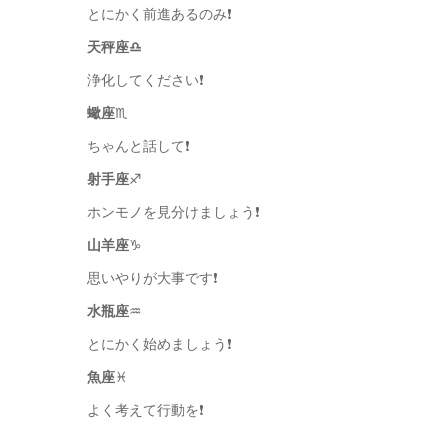
とにかく前進あるのみ❗️
天秤座♎️
浄化してください❗️
蠍座
♏️
ちゃんと話して❗️
射手座
♐️
ホンモノを見分けましょう❗️
山羊座
♑️
思いやりが大事です❗️
水瓶座
♒️
とにかく始めましょう❗️
魚座
♓️
よく考えて行動を❗️