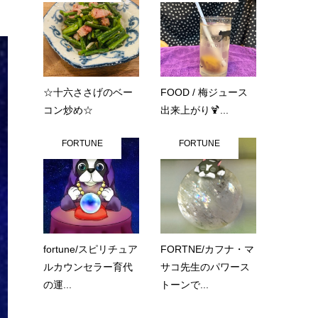
☆十六ささげのベー
FOOD / 梅ジュース
コン炒め☆
出来上がり🍹...
FORTUNE
FORTUNE
fortune/スピリチュア
FORTNE/カフナ・マ
ルカウンセラー育代
サコ先生のパワース
の運...
トーンで...