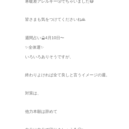
寒暖差アレルギー🤧でちゃいました😷
皆さまも気をつけてくださいね🙏
週間占い🔮4月10日〜
✨全体運✨
いろいろありそうですが、
終わりよければ全て良しと言うイメージの週。
対策は、
他力本願は辞めて