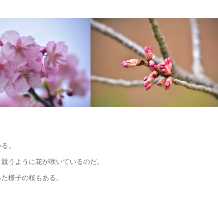
いる。
と競うように花が咲いているのだ。
った様子の桜もある。