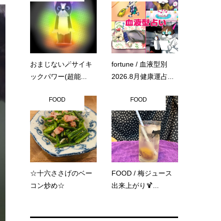
おまじない🪄サイキ
fortune / 血液型別
ックパワー(超能...
2026.8月健康運占...
FOOD
FOOD
☆十六ささげのベー
FOOD / 梅ジュース
コン炒め☆
出来上がり🍹...