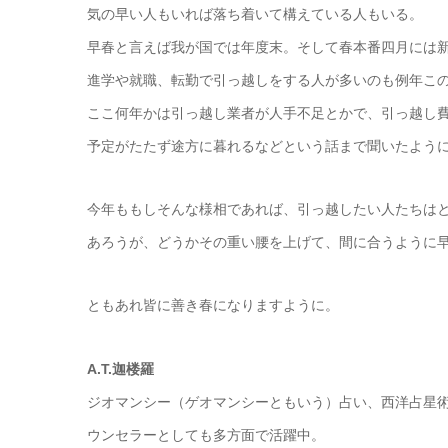
気の早い人もいれば落ち着いて構えている人もいる。
早春と言えば我が国では年度末。そして春本番四月には
進学や就職、転勤で引っ越しをする人が多いのも例年こ
ここ何年かは引っ越し業者が人手不足とかで、引っ越し
予定がたたず途方に暮れるなどという話まで聞いたよう
今年ももしそんな様相であれば、引っ越したい人たちは
あろうが、どうかその重い腰を上げて、間に合うように
ともあれ皆に善き春になりますように。
A.T.迦楼羅
ジオマンシー（ゲオマンシーともいう）占い、西洋占星
ウンセラーとしても多方面で活躍中。