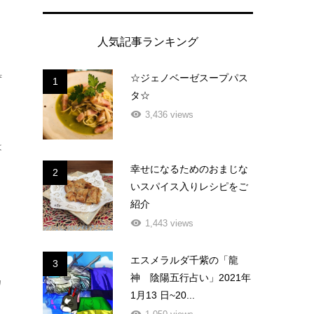
人気記事ランキング
☆ジェノベーゼスープパス
ず
1
タ☆
3,436 views
は
幸せになるためのおまじな
2
いスパイス入りレシピをご
紹介
1,443 views
エスメラルダ千紫の「龍
3
神 陰陽五行占い」2021年
カ
1月13 日~20...