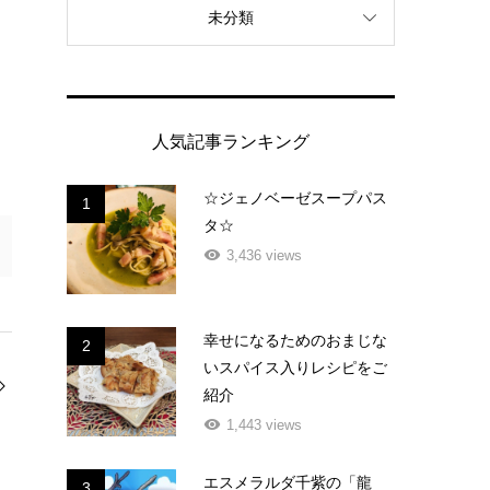
未分類
人気記事ランキング
☆ジェノベーゼスープパス
1
タ☆
3,436 views
幸せになるためのおまじな
2
いスパイス入りレシピをご
紹介
1,443 views
エスメラルダ千紫の「龍
3