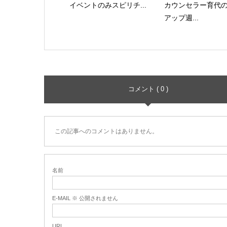
イベントのみスピリチ...
カウンセラー育代
アップ週...
コメント ( 0 )
この記事へのコメントはありません。
名前
E-MAIL ※ 公開されません
URL