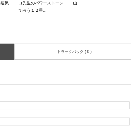
の運気
コ先生のパワーストーン
山
で占う１２星...
トラックバック ( 0 )