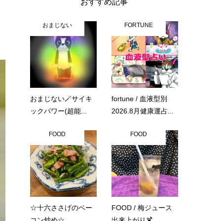
おすすめ記事
おまじない
FORTUNE
おまじない🪄サイキ
fortune / 血液型別
ックパワー(超能...
2026.8月健康運占...
FOOD
FOOD
☆十六ささげのベー
FOOD / 梅ジュース
コン炒め☆
出来上がり🍹...