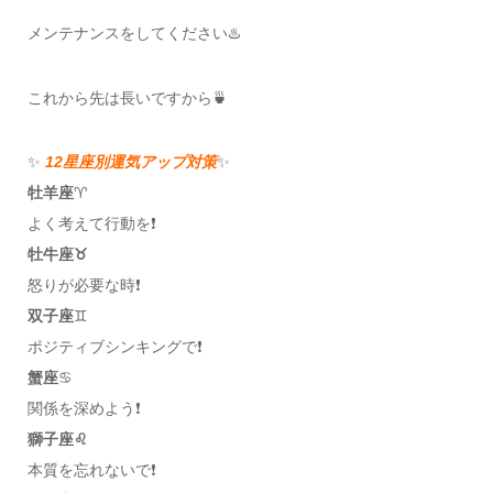
メンテナンスをしてください♨️
これから先は長いですから🍵
✨
12星座別運気アップ対策
✨
牡羊座
♈️
よく考えて行動を❗️
牡牛座♉️
怒りが必要な時❗️
双子座
♊️
ポジティブシンキングで❗️
蟹座
♋️
関係を深めよう❗️
獅子座♌️
本質を忘れないで❗️