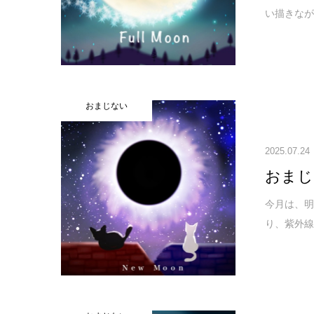
い描きなが
おまじない
2025.07.24
おまじ
今月は、明
り、紫外線