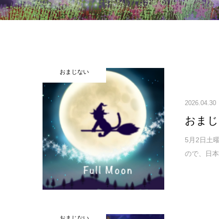
おまじない
2026.04.30
おまじな
5月2日土
ので、日本
おまじない