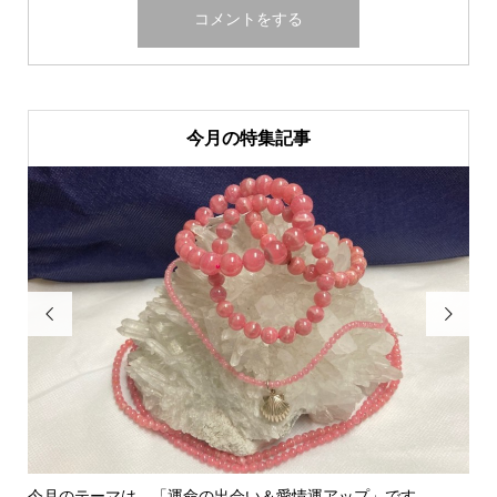
今月の特集記事


今月のテーマは、「運命の出会い＆愛情運アップ」です。
里