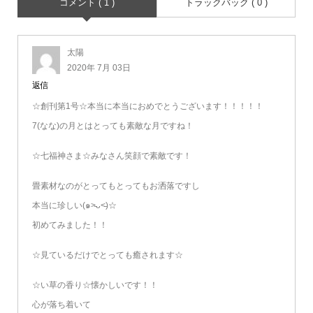
コメント ( 1 )
トラックバック ( 0 )
太陽
2020年 7月 03日
返信
☆創刊第1号☆本当に本当におめでとうございます！！！！！
7(なな)の月とはとっても素敵な月ですね！
☆七福神さま☆みなさん笑顔で素敵です！
畳素材なのがとってもとってもお洒落ですし
本当に珍しい(๑˃̵ᴗ˂̵)☆
初めてみました！！
☆見ているだけでとっても癒されます☆
☆い草の香り☆懐かしいです！！
心が落ち着いて