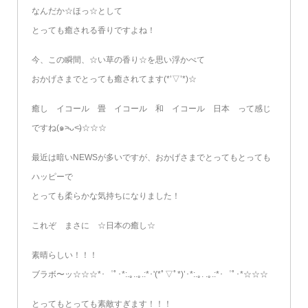
なんだか☆ほっ☆として
とっても癒される香りですよね！
今、この瞬間、☆い草の香り☆を思い浮かべて
おかげさまでとっても癒されてます(*’▽’*)☆
癒し イコール 畳 イコール 和 イコール 日本 って感じ
ですね(๑˃̵ᴗ˂̵)☆☆☆
最近は暗いNEWSが多いですが、おかげさまでとってもとっても
ハッピーで
とっても柔らかな気持ちになりました！
これぞ まさに ☆日本の癒し☆
素晴らしい！！！
ブラボ〜ッ☆☆☆*･゜ﾟ･*:.｡..｡.:*･'(*ﾟ▽ﾟ*)’･*:.｡. .｡.:*･゜ﾟ･*☆☆☆
とってもとっても素敵すぎます！！！