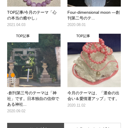
TOP記事/今月のテーマ「心
Four-dimensional moon ―創
の本当の癒やし」
刊第二号のテ...
2021.04.03
2020.08.01
TOP記事
TOP記事
-創刊第三号のテーマは「神
今月のテーマは、「運命の出
社」です。日本独自の信仰で
会い＆愛情運アップ」です。
ある神社...
2020.11.02
2020.09.02