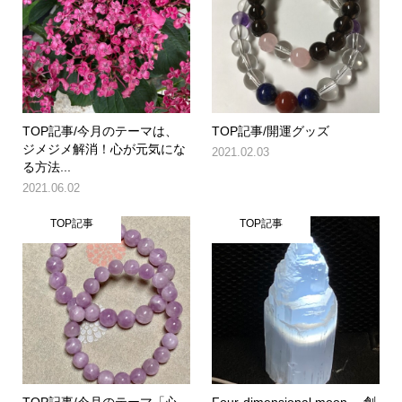
TOP記事/今月のテーマは、
TOP記事/開運グッズ
ジメジメ解消！心が元気にな
2021.02.03
る方法...
2021.06.02
TOP記事
TOP記事
TOP記事/今月のテーマ「心
Four-dimensional moon ―創