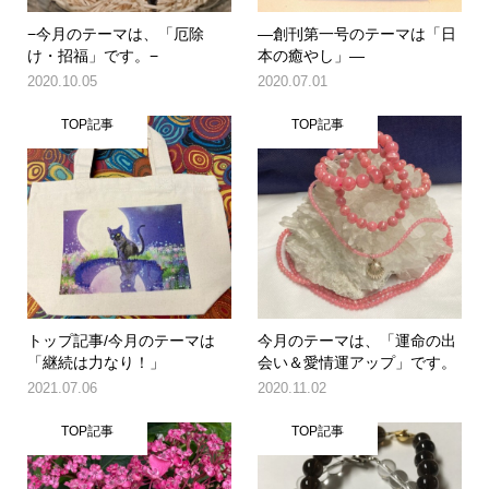
−今月のテーマは、「厄除
―創刊第一号のテーマは「日
け・招福」です。−
本の癒やし」―
2020.10.05
2020.07.01
TOP記事
TOP記事
トップ記事/今月のテーマは
今月のテーマは、「運命の出
「継続は力なり！」
会い＆愛情運アップ」です。
2021.07.06
2020.11.02
TOP記事
TOP記事