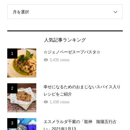
月を選択
人気記事ランキング
☆ジェノベーゼスープパスタ☆
1
3,435 views
幸せになるためのおまじないスパイス入り
2
レシピをご紹介
1,438 views
エスメラルダ千紫の「龍神 陰陽五行占
3
い」2021年1月13 ...