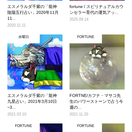
エスメラルダ千紫の「龍神
fortune / スピリチュアルカウ
陰陽五行占い」2020年11月
ンセラー育代の運気アッ...
11...
2025.09.14
2020.11.11
水曜日
FORTUNE
エスメラルダ千紫の「龍神
FORTNE/カフナ・マサコ先
九星占い」2021年3月10日
生のパワーストーンで占う今
~3...
週の...
2021.03.10
2021.11.20
FORTUNE
FORTUNE