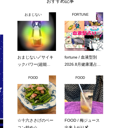
おすすめ記事
おまじない
FORTUNE
おまじない🪄サイキ
fortune / 血液型別
ックパワー(超能...
2026.8月健康運占...
FOOD
FOOD
☆十六ささげのベー
FOOD / 梅ジュース
コン炒め☆
出来上がり🍹...