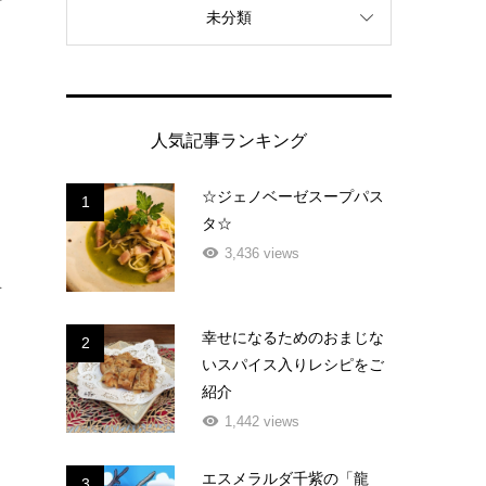
未分類
人気記事ランキング
☆ジェノベーゼスープパス
1
タ☆
3,436 views
を
う
幸せになるためのおまじな
2
き
いスパイス入りレシピをご
紹介
1,442 views
エスメラルダ千紫の「龍
3