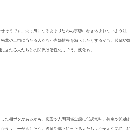
ごせそうです。受け身になるあまり思わぬ事態に巻き込まれないよう注
。先輩や上司に当たる人たちが内部情報を漏らしたりするかも。後輩や
期に当たる人たちとの関係は活性化しそう。変化も。
とした棚ボタがあるかも。恋愛や人間関係全般に低調気味。拘束や孤独
さなラッキーがありそう。後輩や部下に当たる人たちは不安定な気持ち