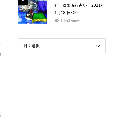
神 陰陽五行占い」2021年
1月13 日~20...
1,050 views
な
月を選択
届
。
美
付