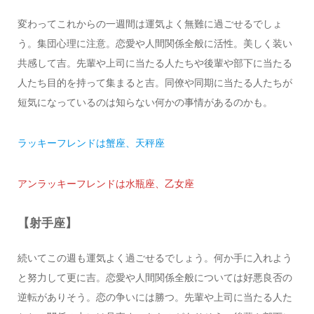
変わってこれからの一週間は運気よく無難に過ごせるでしょ
う。集団心理に注意。恋愛や人間関係全般に活性。美しく装い
共感して吉。先輩や上司に当たる人たちや後輩や部下に当たる
人たち目的を持って集まると吉。同僚や同期に当たる人たちが
短気になっているのは知らない何かの事情があるのかも。
ラッキーフレンドは蟹座、天秤座
アンラッキーフレンドは水瓶座、乙女座
【射手座】
続いてこの週も運気よく過ごせるでしょう。何か手に入れよう
と努力して更に吉。恋愛や人間関係全般については好悪良否の
逆転がありそう。恋の争いには勝つ。先輩や上司に当たる人た