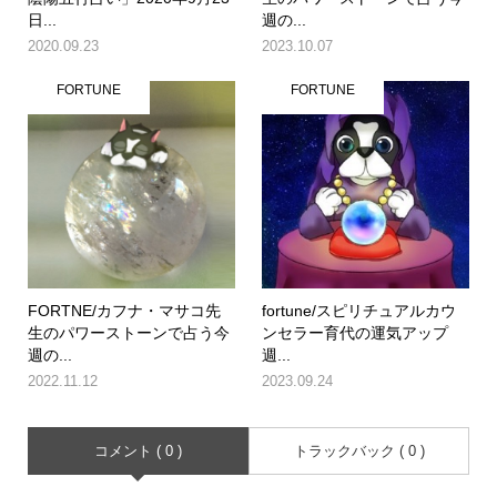
日...
週の...
2020.09.23
2023.10.07
FORTUNE
FORTUNE
FORTNE/カフナ・マサコ先
fortune/スピリチュアルカウ
生のパワーストーンで占う今
ンセラー育代の運気アップ
週の...
週...
2022.11.12
2023.09.24
コメント ( 0 )
トラックバック ( 0 )