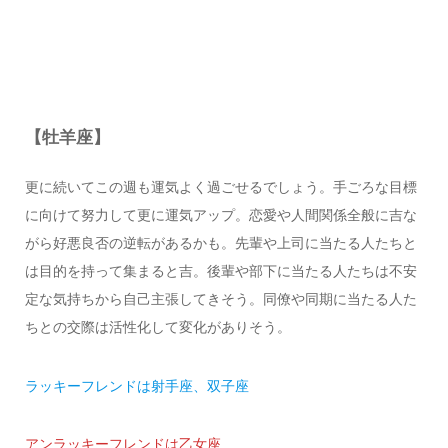
【牡羊座】
更に続いてこの週も運気よく過ごせるでしょう。手ごろな目標
に向けて努力して更に運気アップ。恋愛や人間関係全般に吉な
がら好悪良否の逆転があるかも。先輩や上司に当たる人たちと
は目的を持って集まると吉。後輩や部下に当たる人たちは不安
定な気持ちから自己主張してきそう。同僚や同期に当たる人た
ちとの交際は活性化して変化がありそう。
ラッキーフレンドは射手座、双子座
アンラッキーフレンドは乙女座