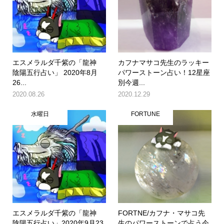
エスメラルダ千紫の「龍神
カフナマサコ先生のラッキー
陰陽五行占い」 2020年8月
パワーストーン占い！12星座
26...
別今週...
2020.08.26
2020.12.29
水曜日
FORTUNE
エスメラルダ千紫の「龍神
FORTNE/カフナ・マサコ先
陰陽五行占い」2020年9月23
生のパワーストーンで占う今