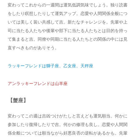
変わってこれからの一週間は運気低調気味でしょう。独り読書
をしたり瞑想したりして運気アップ。恋愛や人間関係全般につ
いては美しく装い共感して吉。新たなチャレンジを。先輩や上
司に当たる人たちや後輩や部下に当たる人たちとは目的を持っ
て集まると吉。同僚や同期に当たる人たちとの関係の中には見
直すべきものがありそう。
ラッキーフレンドは獅子座、乙女座、天秤座
アンラッキーフレンドは山羊座
【蟹座】
変わってこの週は吉凶つけがたしと言えども運気順当。何かに
参加したり復帰したりで吉。何かの修理も良し。恋愛や人間関
係全般については順当ながら好悪良否の逆転があるかも。先輩