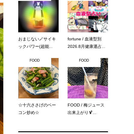
おまじない🪄サイキ
fortune / 血液型別
ックパワー(超能...
2026.8月健康運占...
FOOD
FOOD
☆十六ささげのベー
FOOD / 梅ジュース
コン炒め☆
出来上がり🍹...