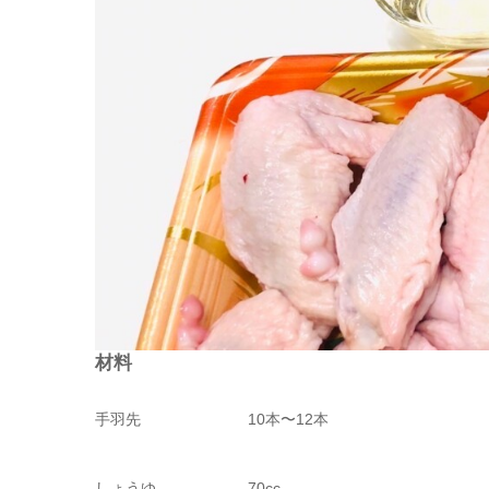
材料
手羽先 10本〜12本
しょうゆ 70cc