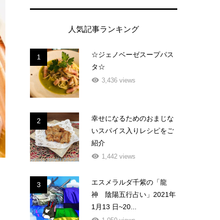
人気記事ランキング
☆ジェノベーゼスープパス
1
タ☆
3,436 views
幸せになるためのおまじな
2
いスパイス入りレシピをご
紹介
1,442 views
エスメラルダ千紫の「龍
3
神 陰陽五行占い」2021年
1月13 日~20...