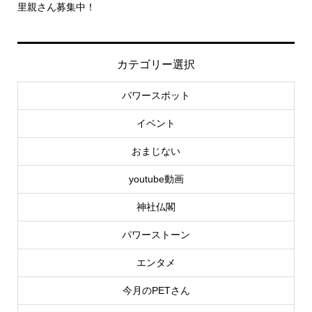
里親さん募集中！
-創刊第
社...
カテゴリー選択
パワースポット
イベント
おまじない
youtube動画
神社仏閣
パワーストーン
エンタメ
今月のPETさん