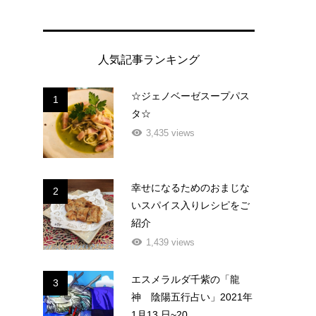
人気記事ランキング
☆ジェノベーゼスープパス
1
タ☆
3,435 views
幸せになるためのおまじな
2
いスパイス入りレシピをご
紹介
1,439 views
エスメラルダ千紫の「龍
3
神 陰陽五行占い」2021年
1月13 日~20...