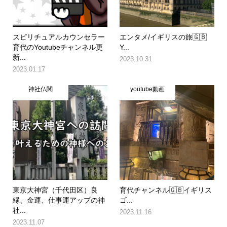
スピリチュアルカウンセラー
エンタメ/イギリスの旅🇬🇧
育代のYoutubeチャンネル更
Y...
新...
2023.10.31
2023.01.17
神社仏閣
youtube動画
東京大神宮（千代田区）良
育代チャンネル🇬🇧イギリス
縁、金運、仕事運アップの神
ゴ...
社...
2023.11.16
2023.11.07