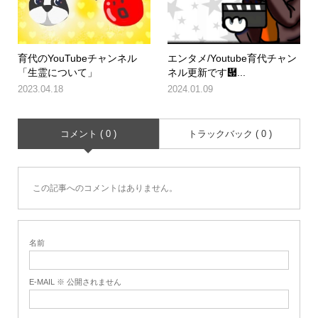
育代のYouTubeチャンネル
エンタメ/Youtube育代チャン
「生霊について」
ネル更新です὇...
2023.04.18
2024.01.09
コメント ( 0 )
トラックバック ( 0 )
この記事へのコメントはありません。
名前
E-MAIL ※ 公開されません