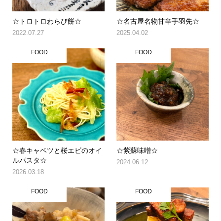
☆トロトロわらび餅☆
☆名古屋名物甘辛手羽先☆
2022.07.27
2025.04.02
FOOD
FOOD
☆春キャベツと桜エビのオイ
☆紫蘇味噌☆
ルパスタ☆
2024.06.12
2026.03.18
FOOD
FOOD