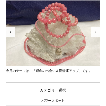


里親さん募集中！
-
社.
カテゴリー選択
パワースポット