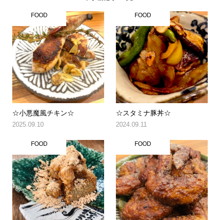
FOOD
FOOD
☆小悪魔風チキン☆
☆スタミナ豚丼☆
2025.09.10
2024.09.11
FOOD
FOOD