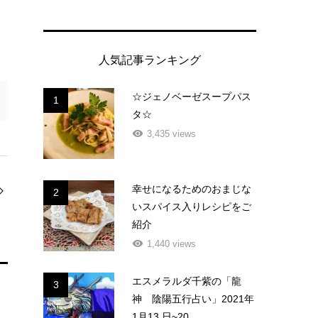
人気記事ランキング
☆ジェノベーゼスープパス
1
タ☆
3,435 views
幸せになるためのおまじな
2
いスパイス入りレシピをご
紹介
1,440 views
エスメラルダ千紫の「龍
3
神 陰陽五行占い」2021年
1月13 日~20...