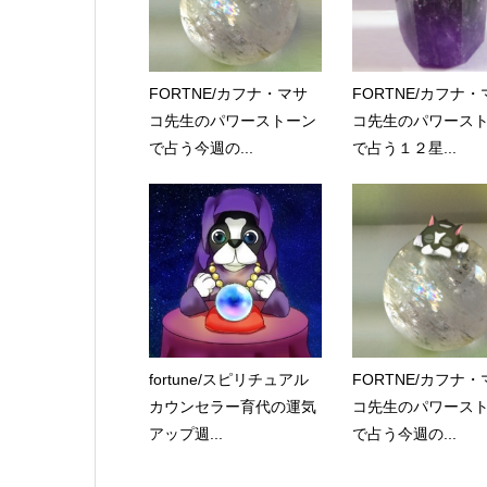
FORTNE/カフナ・マサ
FORTNE/カフナ・
コ先生のパワーストーン
コ先生のパワース
で占う今週の...
で占う１２星...
fortune/スピリチュアル
FORTNE/カフナ・
カウンセラー育代の運気
コ先生のパワース
アップ週...
で占う今週の...