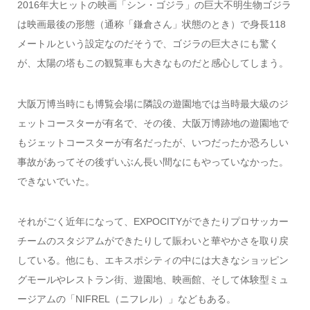
2016年大ヒットの映画「シン・ゴジラ」の巨大不明生物ゴジラ
は映画最後の形態（通称「鎌倉さん」状態のとき）で身長118
メートルという設定なのだそうで、ゴジラの巨大さにも驚く
が、太陽の塔もこの観覧車も大きなものだと感心してしまう。
大阪万博当時にも博覧会場に隣設の遊園地では当時最大級のジ
ェットコースターが有名で、その後、大阪万博跡地の遊園地で
もジェットコースターが有名だったが、いつだったか恐ろしい
事故があってその後ずいぶん長い間なにもやっていなかった。
できないでいた。
それがごく近年になって、EXPOCITYができたりプロサッカー
チームのスタジアムができたりして賑わいと華やかさを取り戻
している。他にも、エキスポシティの中には大きなショッピン
グモールやレストラン街、遊園地、映画館、そして体験型ミュ
ージアムの「NIFREL（ニフレル）」などもある。