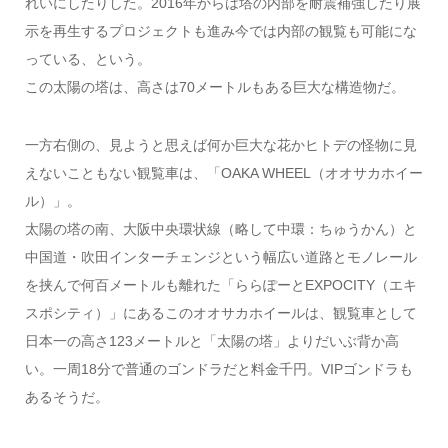
れいにしたりした。2016年からは塔の内部を耐震補強したり展
示を再生するプロジェクトも進み今では内部の観覧も可能にな
っている、という。
この太陽の塔は、高さは70メートルもある巨大な構造物だ。
一方右側の、見ようと思えば何か巨大な花かヒトデの怪物に見
えないこともない観覧車は、「OAKA WHEEL（オオサカホイー
ル）」。
太陽の塔の南、大阪中央環状線（略して中環：ちゅうかん）と
中国道・吹田インターチェンジという幅広い道路とモノレール
を挟んで何百メートルも離れた「ららぽーとEXPOCITY（エキ
スポシティ）」にあるこのオオサカホイールは、観覧車として
日本一の高さ123メートルと「太陽の塔」よりだいぶ背か高
い。一周18分で普通のゴンドラだと料金千円。VIPゴンドラも
あるそうだ。