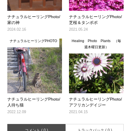
ナチュラルヒーリングPhoto/
ナチュラルヒーリングPhoto/
家の神
芝桜＆タンポポ
2024.02.16
2021.05.24
ナチュラルヒーリングPHOTO
Healing Photo Plants （毎
週木曜日更新）
ナチュラルヒーリングPhoto/
ナチュラルヒーリングPhoto/
人待ち猫
アフリカンデイジー
2022.12.09
2021.04.15
コメント ( 0 )
トラックバック ( 0 )