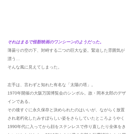
それはまるで怪獣映画のワンシーンのようだった。
薄曇りの空の下、対峙する二つの巨大な姿。緊迫した雰囲気が
漂う…
そんな風に見えてしまった。
左手は、言わずと知れた有名な「太陽の塔」。
1970年開催の大阪万国博覧会のシンボル。故・岡本太郎のデザ
インである。
その後すぐに永久保存と決められたのはいいが、ながらく放置
され老朽化したみすぼらしい姿をさらしていたところようやく
1990年代に入ってから顔をステンレスで作り直したり全体をき