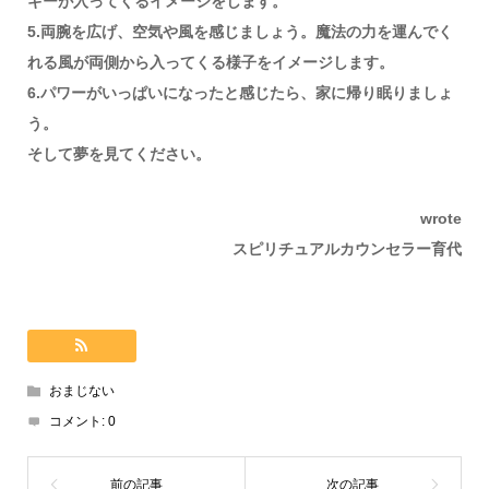
ギーが入ってくるイメージをします。
5.両腕を広げ、空気や風を感じましょう。魔法の力を運んでく
れる風が両側から入ってくる様子をイメージします。
6.パワーがいっぱいになったと感じたら、家に帰り眠りましょ
う。
そして夢を見てください。
wrote
スピリチュアルカウンセラー育代
おまじない
コメント:
0