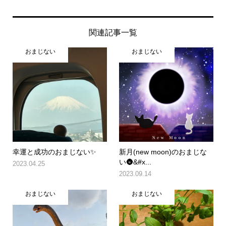
関連記事一覧
おまじない
おまじない
幸運と成功のおまじない✨
新月(new moon)のおまじな
い🌚&#x...
2023.04.25
2023.09.14
おまじない
おまじない