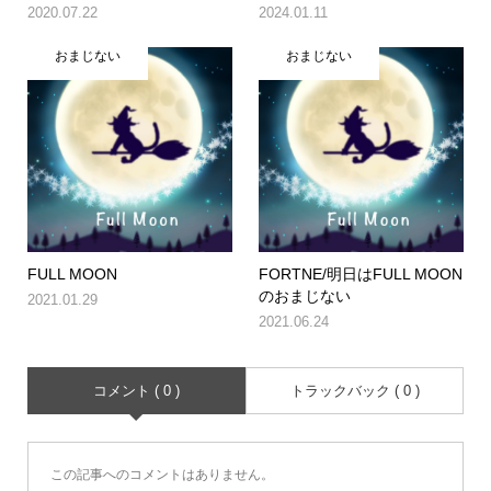
2020.07.22
2024.01.11
おまじない
おまじない
FULL MOON
FORTNE/明日はFULL MOON
のおまじない
2021.01.29
2021.06.24
コメント ( 0 )
トラックバック ( 0 )
この記事へのコメントはありません。