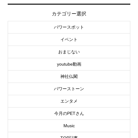
カテゴリー選択
パワースポット
イベント
おまじない
youtube動画
神社仏閣
パワーストーン
エンタメ
今月のPETさん
Music