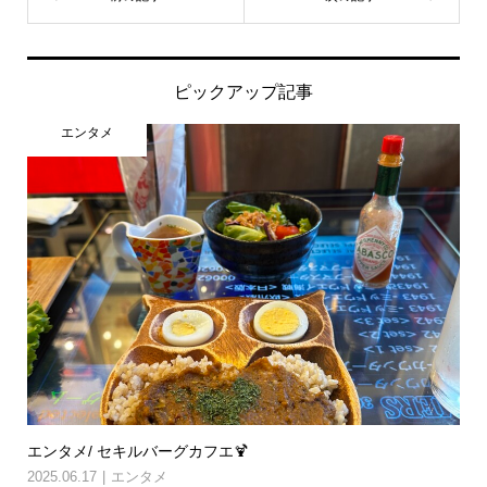
ピックアップ記事
エンタメ
エンタメ/ セキルバーグカフエ🍹
2025.06.17
エンタメ