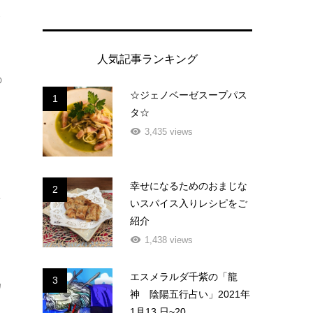
よ
人気記事ランキング
の
☆ジェノベーゼスープパス
1
タ☆
、
3,435 views
幸せになるためのおまじな
2
こ
いスパイス入りレシピをご
紹介
1,438 views
エスメラルダ千紫の「龍
3
カ
神 陰陽五行占い」2021年
1月13 日~20...