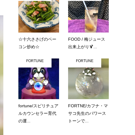
☆十六ささげのベー
FOOD / 梅ジュース
コン炒め☆
出来上がり🍹...
FORTUNE
FORTUNE
fortune/スピリチュア
FORTNE/カフナ・マ
ルカウンセラー育代
サコ先生のパワース
の運...
トーンで...