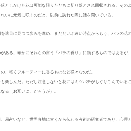
を落としかけた花は可能な限りただちに切り落とされ回収される。その
きれいに元気に咲くのだと、以前に訪れた際に話を聞いている。
園を遠目に見つつ歩みを進め、まだだいぶ遠い時点からもう、バラの花
のがある。確かにそれらの言う「バラの香り」に類するものではあるが
もの、軽くフルーティーに香るものなど様々なのだ。
をも楽しんだ。ただし注意しないと花にはミツバチがもぐりこんでいる
になる（お互いに、だろうが）。
術、易占いなど、世界各地に古くから伝わる占術の研究者であり、心理