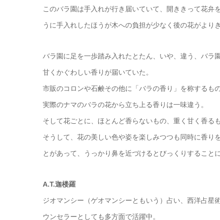
このバラ園は手入れが行き届いていて、開ききって花弁
うに手入れしたほうが木への負担が少なく後の花がより
バラ園に足を一歩踏み入れたとたん、いや、違う、バラ
甘くかぐわしい香りが届いていた。
市販のコロンや石鹸その他に「バラの香り」を称するも
実際のナマのバラの花から立ち上る香りは一味違う。
そして花ごとに、ほとんど香らないもの、重く甘く香る
そうして、花の美しい色や姿を楽しみつつも同時に香り
とがあって、うっかり鼻を近づけるとびっくりすること
A.T.迦楼羅
ジオマンシー（ゲオマンシーともいう）占い、西洋占星
ウンセラーとしても多方面で活躍中。