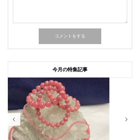
今月の特集記事

