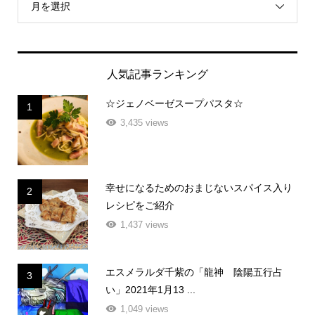
月を選択
人気記事ランキング
☆ジェノベーゼスープパスタ☆
1
3,435 views
幸せになるためのおまじないスパイス入り
2
レシピをご紹介
1,437 views
エスメラルダ千紫の「龍神 陰陽五行占
3
い」2021年1月13 ...
1,049 views