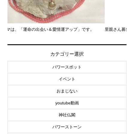
里親さん募集中！
-
社..
カテゴリー選択
パワースポット
イベント
おまじない
youtube動画
神社仏閣
パワーストーン