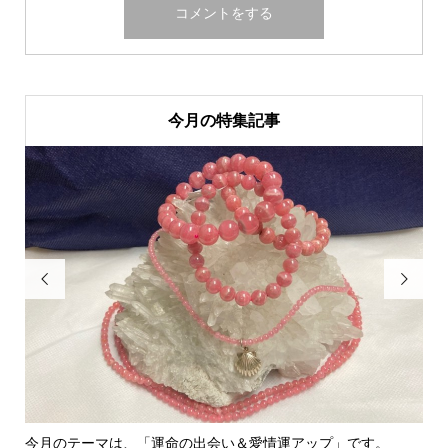
今月の特集記事


今月のテーマは、「運命の出会い＆愛情運アップ」です。
里親さん