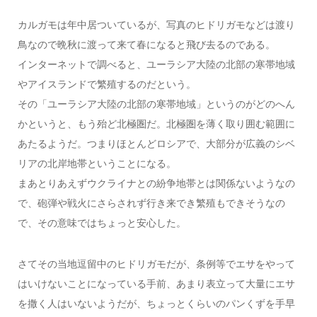
カルガモは年中居ついているが、写真のヒドリガモなどは渡り
鳥なので晩秋に渡って来て春になると飛び去るのである。
インターネットで調べると、ユーラシア大陸の北部の寒帯地域
やアイスランドで繁殖するのだという。
その「ユーラシア大陸の北部の寒帯地域」というのがどのへん
かというと、もう殆ど北極圏だ。北極圏を薄く取り囲む範囲に
あたるようだ。つまりほとんどロシアで、大部分が広義のシベ
リアの北岸地帯ということになる。
まあとりあえずウクライナとの紛争地帯とは関係ないようなの
で、砲弾や戦火にさらされず行き来でき繁殖もできそうなの
で、その意味ではちょっと安心した。
さてその当地逗留中のヒドリガモだが、条例等でエサをやって
はいけないことになっている手前、あまり表立って大量にエサ
を撒く人はいないようだが、ちょっとくらいのパンくずを手早