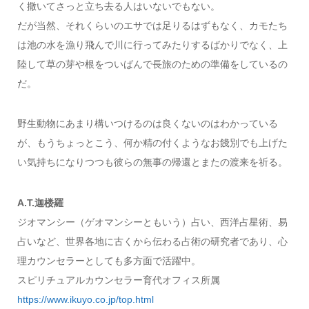
く撒いてさっと立ち去る人はいないでもない。
だが当然、それくらいのエサでは足りるはずもなく、カモたち
は池の水を漁り飛んで川に行ってみたりするばかりでなく、上
陸して草の芽や根をついばんで長旅のための準備をしているの
だ。
野生動物にあまり構いつけるのは良くないのはわかっている
が、もうちょっとこう、何か精の付くようなお餞別でも上げた
い気持ちになりつつも彼らの無事の帰還とまたの渡来を祈る。
A.T.迦楼羅
ジオマンシー（ゲオマンシーともいう）占い、西洋占星術、易
占いなど、世界各地に古くから伝わる占術の研究者であり、心
理カウンセラーとしても多方面で活躍中。
スピリチュアルカウンセラー育代オフィス所属
https://www.ikuyo.co.jp/top.html