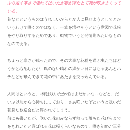
ぶり返す寒さで遅れてはいたが春が来たとて花が咲きまくって
いる。
花などというものはうれしいからとか人に見せようとしてとか
いうわけで咲くのではなく、一族を増やそうという意図で花粉
をやり取りするためであり、動物でいうと発情期みたいなもの
なのである。
ちょっと寒さが残ったので、その大事な花粉を運ぶ虫たちはど
うかと心配したが、風のない晴れの温かい日にはちゃあんとハ
チなどが飛んできて花の中にあたまを突っ込んでいる。
人間はというと、♪梅は咲いたか桜はまだかいな～などと、だ
いぶ以前から心待ちにしており、さあ咲いたぞというと祝いだ
花見だ歓迎会だと浮かれてしまう。
前にも書いたが、咲いた花のみならず散って落ちた花びらまで
をきれいだと喜ばれる花は桜くらいなもので、咲き初めだ三分