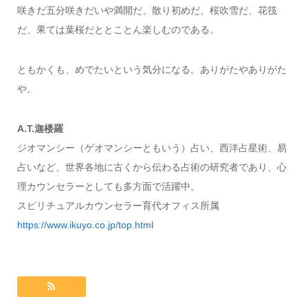
咲きだ五分咲きだいや満開だ、散り初めだ、桜吹雪だ、花筏
だ、果ては葉桜だととことん楽しむのである。
ともかくも、めでたいという気分になる。ありがたやありがた
や。
A.T.迦楼羅
ジオマンシー（ゲオマンシーともいう）占い、西洋占星術、易
占いなど、世界各地に古くから伝わる占術の研究者であり、心
理カウンセラーとしても多方面で活躍中。
スピリチュアルカウンセラー育代オフィス所属
https://www.ikuyo.co.jp/top.html