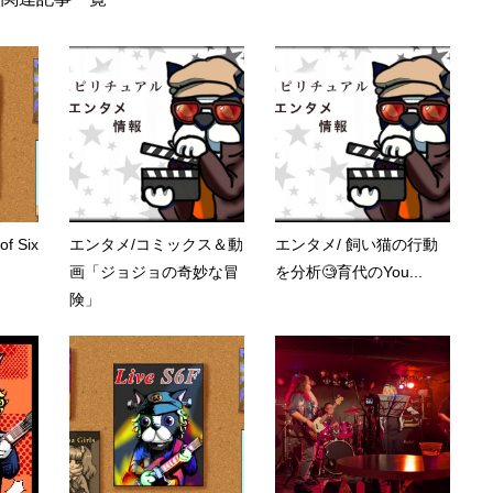
f Six
エンタメ/コミックス＆動
エンタメ/ 飼い猫の行動
画「ジョジョの奇妙な冒
を分析🧐育代のYou...
険」