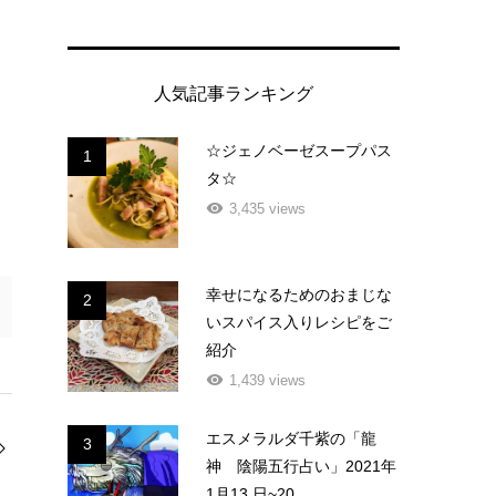
人気記事ランキング
☆ジェノベーゼスープパス
1
タ☆
3,435 views
幸せになるためのおまじな
2
いスパイス入りレシピをご
紹介
1,439 views
エスメラルダ千紫の「龍
3
神 陰陽五行占い」2021年
1月13 日~20...