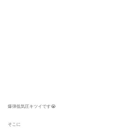
爆弾低気圧キツイです😭
そこに