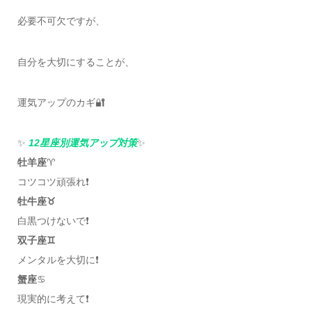
必要不可欠ですが、
自分を大切にすることが、
運気アップのカギ🔐
✨
12星座別運気アップ対策
✨
牡羊座
♈️
コツコツ頑張れ❗️
牡牛座♉️
白黒つけないで❗️
双子座♊️
メンタルを大切に❗️
蟹座
♋️
現実的に考えて❗️