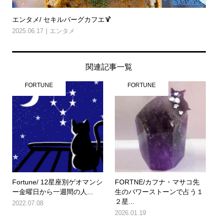
エンタメ/ セキルバーグカフエ🍹
2025.06.17
エンタメ
関連記事一覧
FORTUNE
FORTUNE
Fortune/ 12星座別ゲオマンシ
FORTNE/カフナ・マサコ先
ー金曜日から一週間の人...
生のパワーストーンで占う１
２星...
2022.07.08
2026.01.19