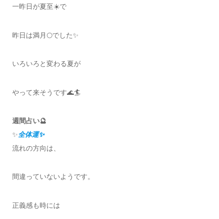
一昨日が夏至☀️で
昨日は満月🌕でした✨
いろいろと変わる夏が
やって来そうです🌊🏄
週間占い🔮
✨
全体運
✨
流れの方向は、
間違っていないようです。
正義感も時には