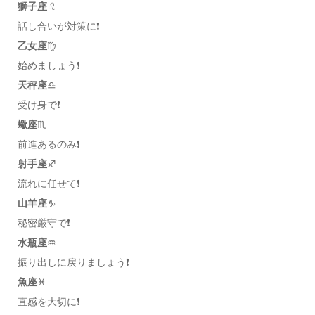
獅子座
♌️
話し合いが対策に❗️
乙女座
♍️
始めましょう❗️
天秤座
♎️
受け身で❗️
蠍座
♏️
前進あるのみ❗️
射手座
♐️
流れに任せて❗️
山羊座
♑️
秘密厳守で❗️
水瓶座
♒️
振り出しに戻りましょう❗️
魚座
♓️
直感を大切に❗️