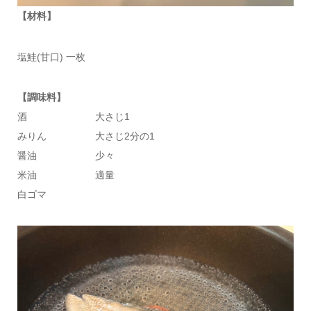
【材料】
塩鮭(甘口) 一枚
【調味料】
酒 大さじ1
みりん 大さじ2分の1
醤油 少々
米油 適量
白ゴマ