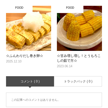
FOOD
FOOD
☆ふんわりだし巻き卵☆
☆甘み増し増し！とうもろこ
しの茹で方☆
2025.12.10
2023.06.14
コメント ( 0 )
トラックバック ( 0 )
この記事へのコメントはありません。