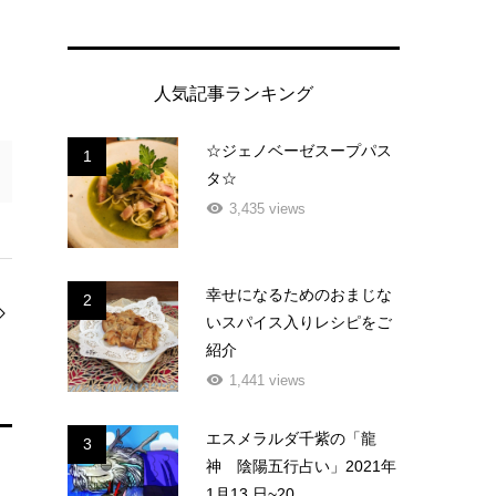
人気記事ランキング
☆ジェノベーゼスープパス
1
タ☆
3,435 views
幸せになるためのおまじな
2
いスパイス入りレシピをご
紹介
1,441 views
エスメラルダ千紫の「龍
3
神 陰陽五行占い」2021年
1月13 日~20...