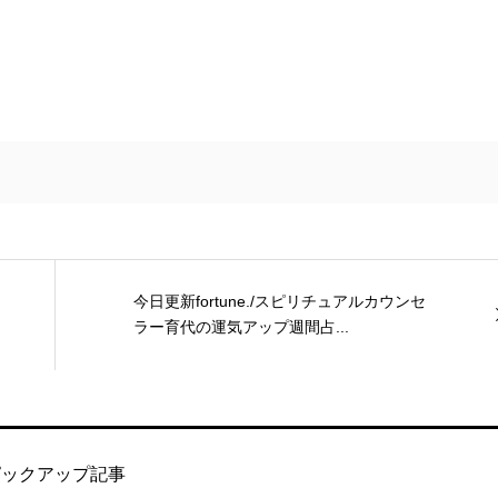
今日更新fortune./スピリチュアルカウンセ
ラー育代の運気アップ週間占...
ピックアップ記事