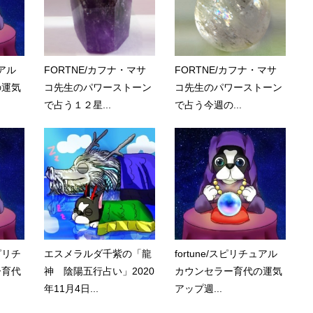
ュアル
FORTNE/カフナ・マサ
FORTNE/カフナ・マサ
の運気
コ先生のパワーストーン
コ先生のパワーストーン
で占う１２星...
で占う今週の...
ピリチ
エスメラルダ千紫の「龍
fortune/スピリチュアル
ー育代
神 陰陽五行占い」2020
カウンセラー育代の運気
年11月4日...
アップ週...